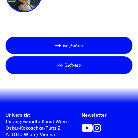
Begleiten
Sichern
Universität
Newsletter
für angewandte Kunst Wien
Oskar-Kokoschka-Platz 2
A–1010 Wien / Vienna