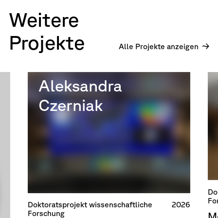
Weitere
Projekte
Alle Projekte anzeigen
Aleksandra
Czerniak
Do
Fo
Doktoratsprojekt wissenschaftliche
2026
Forschung
M