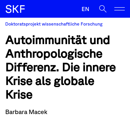
S
K
F
EN
Doktoratsprojekt wissenschaftliche Forschung
SKF
Autoimmunität und
Ermöglichen
Anthropologische
Begleiten
Oft gesucht
Differenz.
Die innere
Sup
Antrag
Zulassunz
Wenn die Ergebnisse der automatischen Vervollständigung v
Sichern
Krise als globale
News
Krise
Kontakt & Team
Barbara Macek