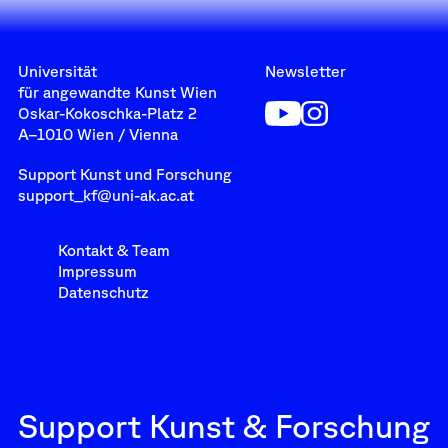
Universität
Newsletter
für angewandte Kunst Wien
Oskar-Kokoschka-Platz 2
A–1010 Wien / Vienna
Support Kunst und Forschung
support_kf@uni-ak.ac.at
Kontakt & Team
Impressum
Datenschutz
Support Kunst & Forschung
Support Kunst und Forschung
Newsletter
support_kf@uni-ak.ac.at