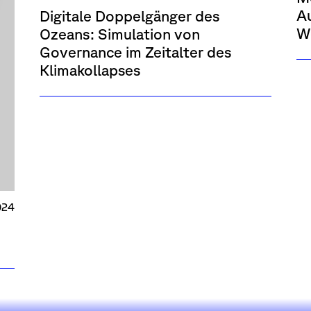
Au
Digitale Doppelgänger des
W
Ozeans: Simulation von
Governance im Zeitalter des
Klimakollapses
024