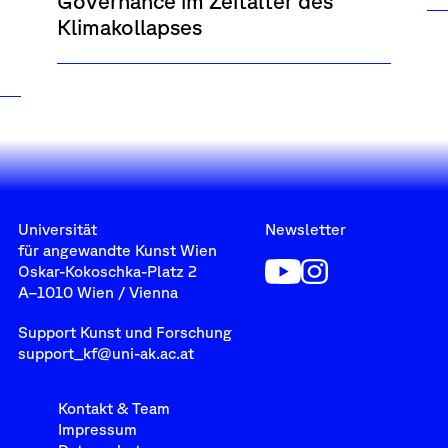
Governance im Zeitalter des
Klimakollapses
Universität
Newsletter
für angewandte Kunst Wien
Oskar-Kokoschka-Platz 2
A–1010 Wien / Vienna
Support Kunst und Forschung
support_kf@uni-ak.ac.at
Kontakt & Team
Impressum