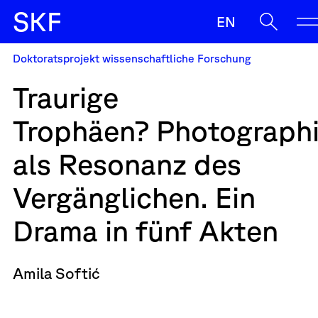
S
K
F
EN
Doktoratsprojekt wissenschaftliche Forschung
SKF
Traurige
Ermöglichen
Trophäen? Photograph
Begleiten
Oft gesucht
als Resonanz des
Sup
Strasser
Antrag
Wenn die Ergebnisse der automatischen Vervollständigung v
Sichern
Vergänglichen. Ein
News
Drama in fünf Akten
Kontakt & Team
Amila Softić