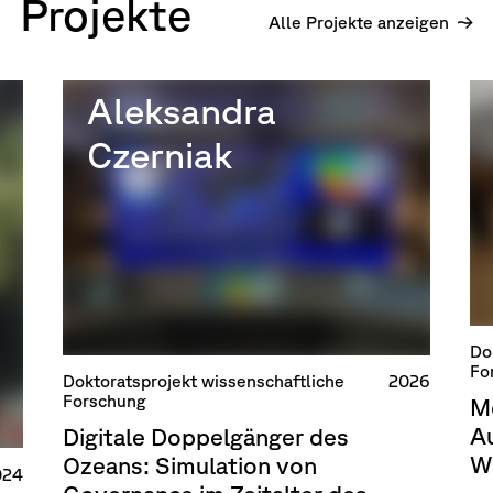
Projekte
Alle Projekte anzeigen
Aleksandra
Czerniak
Do
Fo
Doktoratsprojekt wissenschaftliche
2026
Forschung
M
Au
Digitale Doppelgänger des
W
Ozeans: Simulation von
024